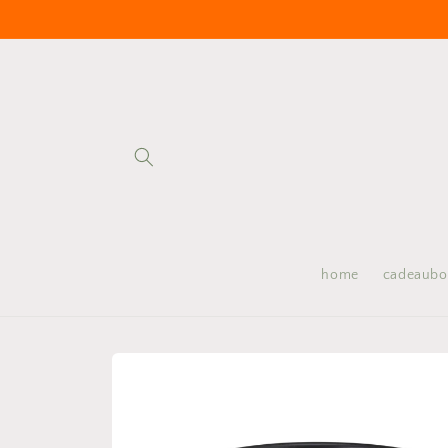
Meteen
naar de
content
home
cadeaub
Ga direct naar
productinformatie