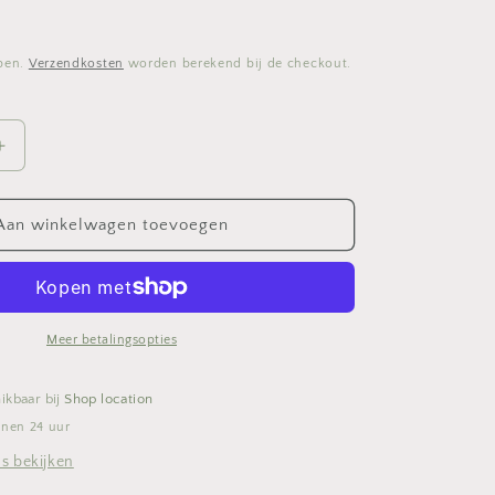
epen.
Verzendkosten
worden berekend bij de checkout.
Aantal
verhogen
voor
Beka
Aan winkelwagen toevoegen
Artist
braadpan
24cm
Meer betalingsopties
ikbaar bij
Shop location
nnen 24 uur
s bekijken