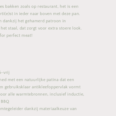
es bakken zoals op restaurant, het is een
rti(e)st in ieder naar boven met deze pan.
n dankzij het gehamerd patroon in
et staal, dat zorgt voor extra stoere look.
for perfect meat!
-vrij
ned met een natuurlijke patina dat een
en gebruiksklaar antikleefoppervlak vormt
oor alle warmtebronnen, inclusief inductie,
s BBQ
rmtegeleider dankzij materiaalkeuze van