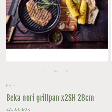
Media
1
openen
van
1
/
3
in
i
modaal
beka
Beka nori grillpan x2SH 28cm
Normale
€75,00 EUR