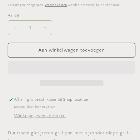
prijs
Belastingen inbegrepen.
Verzendkosten
worden berekend bij de checkout.
Aantal
Aantal
Aantal
Aantal
verlagen
verhogen
voor
voor
Beka
Beka
Aan winkelwagen toevoegen
nori
nori
grillpan
grillpan
x2SH
x2SH
28cm
28cm
Afhaling is beschikbaar bij
Shop location
Meestal klaar binnen 24 uur
Winkelgegevens bekijken
Duurzaam gietijzeren grill pan met bijzonder diepe grill-