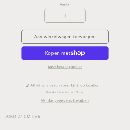
Aantal
Aantal
Aantal
Aantal
verlagen
verhogen
voor
voor
BORD
BORD
Aan winkelwagen toevoegen
27
27
CM
CM
EV6
EV6
Meer betalingsopties
Afhaling is beschikbaar bij
Shop location
Meestal klaar binnen 24 uur
Winkelgegevens bekijken
BORD 27 CM EV6