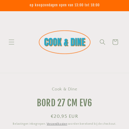
Meteen
op koopzondagen open van 13:00 tot 18:00
naar de
content
Winkelwagen
Ga direct naar
Cook & Dine
productinformatie
BORD 27 CM EV6
Normale
€20,95 EUR
prijs
Belastingen inbegrepen.
Verzendkosten
worden berekend bij de checkout.