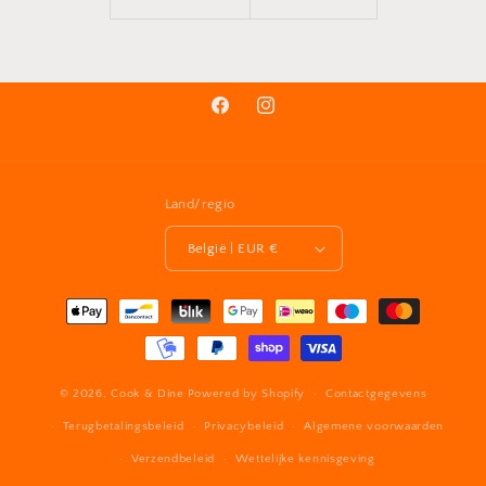
Facebook
Instagram
Land/regio
België | EUR €
Betaalmethoden
© 2026,
Cook & Dine
Powered by Shopify
Contactgegevens
Terugbetalingsbeleid
Privacybeleid
Algemene voorwaarden
Verzendbeleid
Wettelijke kennisgeving