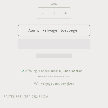
Aantal
Aantal
Aantal
Aantal
verlagen
verhogen
voor
voor
FRITEUSEFILTER
FRITEUSEFILTER
Aan winkelwagen toevoegen
25X34CM
25X34CM
Afhaling is beschikbaar bij
Shop location
Meestal klaar binnen 24 uur
Winkelgegevens bekijken
FRITEUSEFILTER 25X34CM