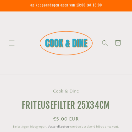
Meteen
op koopzondagen open van 13:00 tot 18:00
naar de
content
Winkelwagen
Ga direct naar
Cook & Dine
productinformatie
FRITEUSEFILTER 25X34CM
Normale
€5,00 EUR
prijs
Belastingen inbegrepen.
Verzendkosten
worden berekend bij de checkout.