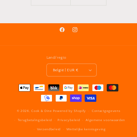
Facebook
Instagram
Land/regio
België | EUR €
Betaalmethoden
© 2026,
Cook & Dine
Powered by Shopify
Contactgegevens
Terugbetalingsbeleid
Privacybeleid
Algemene voorwaarden
Verzendbeleid
Wettelijke kennisgeving