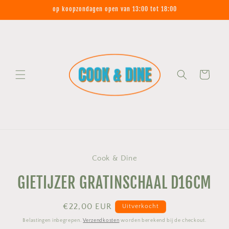
Meteen
op koopzondagen open van 13:00 tot 18:00
naar de
content
Winkelwagen
Ga direct naar
Cook & Dine
productinformatie
GIETIJZER GRATINSCHAAL D16CM
Normale
€22,00 EUR
Uitverkocht
prijs
Belastingen inbegrepen.
Verzendkosten
worden berekend bij de checkout.