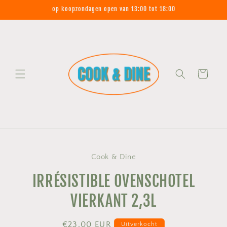
Meteen
op koopzondagen open van 13:00 tot 18:00
naar de
content
Winkelwagen
Ga direct naar
Cook & Dine
productinformatie
IRRÉSISTIBLE OVENSCHOTEL
VIERKANT 2,3L
Normale
€23,00 EUR
Uitverkocht