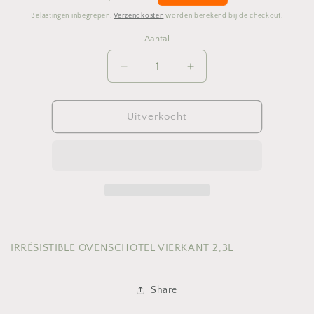
prijs
Belastingen inbegrepen.
Verzendkosten
worden berekend bij de checkout.
Aantal
Aantal
Aantal
Aantal
verlagen
verhogen
voor
voor
IRRÉSISTIBLE
IRRÉSISTIBLE
Uitverkocht
OVENSCHOTEL
OVENSCHOTEL
VIERKANT
VIERKANT
2,3L
2,3L
IRRÉSISTIBLE OVENSCHOTEL VIERKANT 2,3L
Share