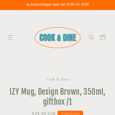
Meteen
op koopzondagen open van 13:00 tot 18:00
naar de
content
Winkelwagen
Ga direct naar
Cook & Dine
productinformatie
IZY Mug, Design Brown, 350ml,
giftbox /1
Normale
€24,99 EUR
Uitverkocht