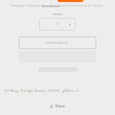
prijs
Belastingen inbegrepen.
Verzendkosten
worden berekend bij de checkout.
Aantal
Aantal
Aantal
Aantal
verlagen
verhogen
voor
voor
IZY
IZY
Uitverkocht
Mug,
Mug,
Design
Design
Brown,
Brown,
350ml,
350ml,
giftbox
giftbox
/1
/1
IZY Mug, Design Brown, 350ml, giftbox /1
Share