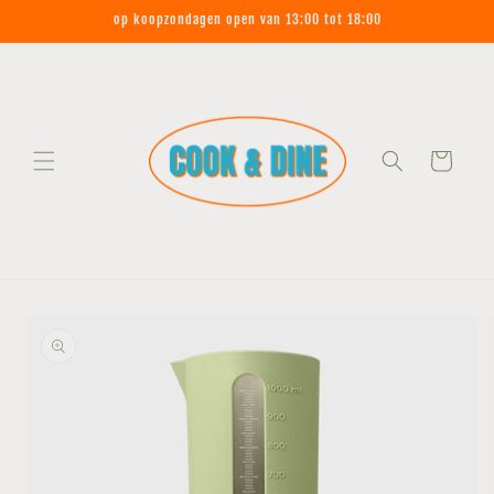
Meteen
op koopzondagen open van 13:00 tot 18:00
naar de
content
Winkelwagen
Ga direct naar
productinformatie