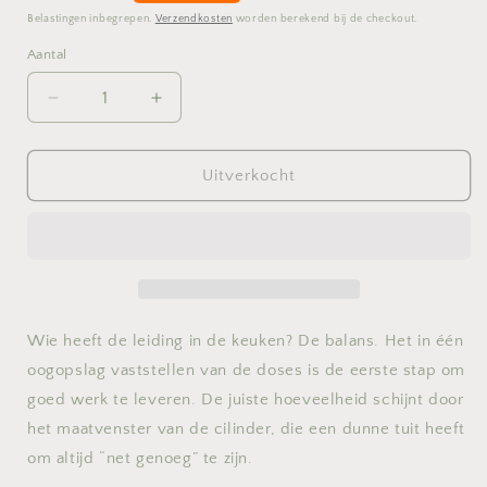
prijs
Belastingen inbegrepen.
Verzendkosten
worden berekend bij de checkout.
Aantal
Aantal
Aantal
Aantal
verlagen
verhogen
voor
voor
Maatbeker
Maatbeker
Uitverkocht
-
-
1l-
1l-
forest
forest
light
light
Wie heeft de leiding in de keuken? De balans. Het in één
oogopslag vaststellen van de doses is de eerste stap om
goed werk te leveren. De juiste hoeveelheid schijnt door
het maatvenster van de cilinder, die een dunne tuit heeft
om altijd “net genoeg” te zijn.