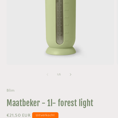
Media
1
openen
van
1
/
5
in
i
modaal
Blim
Maatbeker - 1l- forest light
Normale
€21,50 EUR
Uitverkocht