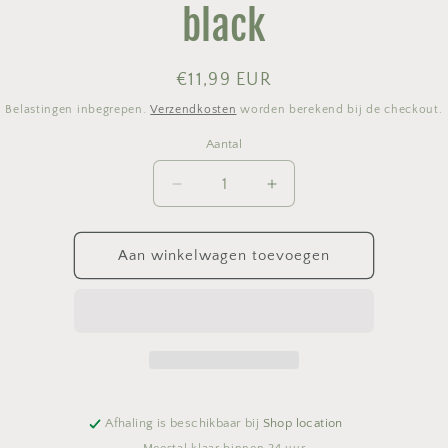
black
Normale
€11,99 EUR
prijs
Belastingen inbegrepen.
Verzendkosten
worden berekend bij de checkout.
Aantal
Aantal
Aantal
Aantal
verlagen
verhogen
voor
voor
Kitchen
Kitchen
Aan winkelwagen toevoegen
towel
towel
Bunziau
Bunziau
cats
cats
53x60
53x60
black
black
Afhaling is beschikbaar bij
Shop location