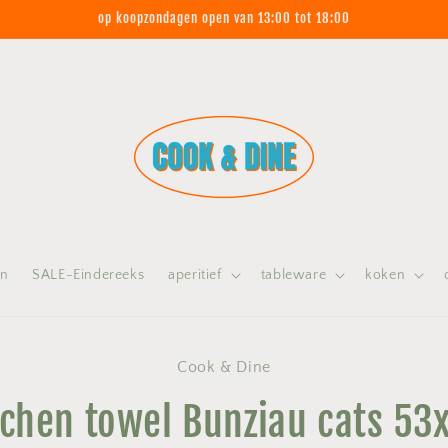
op koopzondagen open van 13:00 tot 18:00
on
SALE-Eindereeks
aperitief
tableware
koken
 naar
Cook & Dine
nformatie
tchen towel Bunziau cats 53