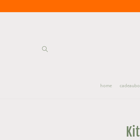
Meteen
naar de
content
home
cadeaub
Ga direct
producti
Ki