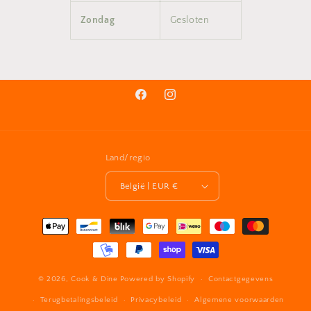
Zondag
Gesloten
Facebook
Instagram
Land/regio
België | EUR €
Betaalmethoden
© 2026,
Cook & Dine
Powered by Shopify
Contactgegevens
Terugbetalingsbeleid
Privacybeleid
Algemene voorwaarden