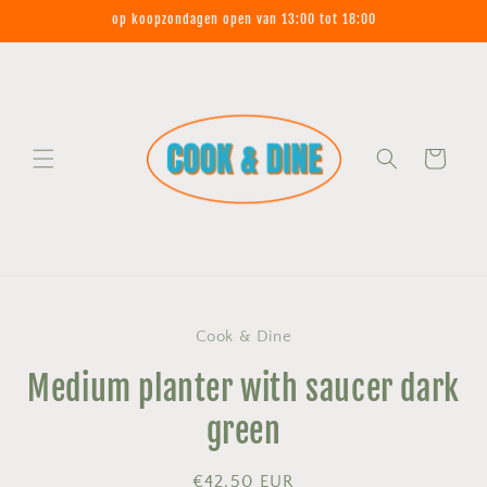
Meteen
op koopzondagen open van 13:00 tot 18:00
naar de
content
Winkelwagen
Ga direct naar
Cook & Dine
productinformatie
Medium planter with saucer dark
green
Normale
€42,50 EUR