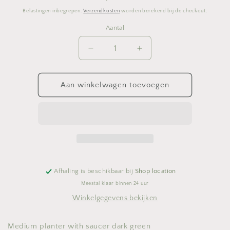
prijs
Belastingen inbegrepen.
Verzendkosten
worden berekend bij de checkout.
Aantal
Aantal
Aantal
Aantal
verlagen
verhogen
voor
voor
Medium
Medium
Aan winkelwagen toevoegen
planter
planter
with
with
saucer
saucer
dark
dark
green
green
Afhaling is beschikbaar bij
Shop location
Meestal klaar binnen 24 uur
Winkelgegevens bekijken
Medium planter with saucer dark green