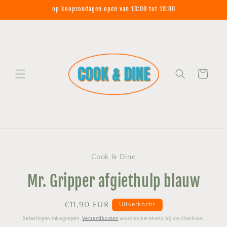
Meteen
op koopzondagen open van 13:00 tot 18:00
naar de
content
Winkelwagen
Ga direct naar
Cook & Dine
productinformatie
Mr. Gripper afgiethulp blauw
Normale
€11,90 EUR
Uitverkocht
prijs
Belastingen inbegrepen.
Verzendkosten
worden berekend bij de checkout.