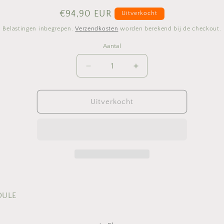
Normale
€94,90 EUR
Uitverkocht
prijs
Belastingen inbegrepen.
Verzendkosten
worden berekend bij de checkout.
Aantal
Aantal
Aantal
Aantal
verlagen
verhogen
voor
voor
PAIN
PAIN
Uitverkocht
MOULE
MOULE
OULE