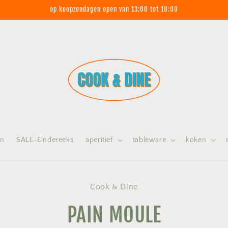
op koopzondagen open van 13:00 tot 18:00
on
SALE-Eindereeks
aperitief
tableware
koken
 naar
Cook & Dine
nformatie
PAIN MOULE