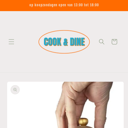
Meteen
op koopzondagen open van 13:00 tot 18:00
naar de
content
Winkelwagen
Ga direct naar
productinformatie