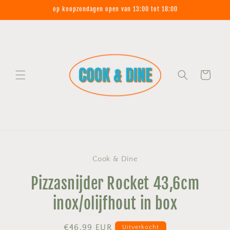
Meteen
op koopzondagen open van 13:00 tot 18:00
naar de
content
Winkelwagen
Ga direct naar
Cook & Dine
productinformatie
Pizzasnijder Rocket 43,6cm
inox/olijfhout in box
Normale
€46,99 EUR
Uitverkocht