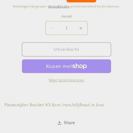
prijs
Belastingen inbegrepen.
Verzendkosten
worden berekend bij de checkout.
Aantal
Aantal
Aantal
Aantal
verlagen
verhogen
voor
voor
Pizzasnijder
Pizzasnijder
Uitverkocht
Rocket
Rocket
43,6cm
43,6cm
inox/olijfhout
inox/olijfhout
in
in
box
box
Meer betalingsopties
Pizzasnijder Rocket 43,6cm inox/olijfhout in box
Share