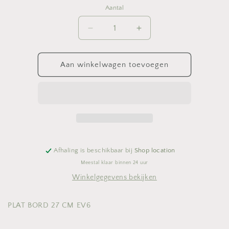
Aantal
Aantal
Aantal
Aantal
verlagen
verhogen
voor
voor
PLAT
PLAT
Aan winkelwagen toevoegen
BORD
BORD
27
27
CM
CM
EV6
EV6
Afhaling is beschikbaar bij
Shop location
Meestal klaar binnen 24 uur
Winkelgegevens bekijken
PLAT BORD 27 CM EV6