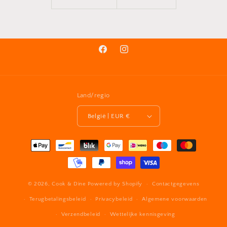
Facebook
Instagram
Land/regio
België | EUR €
Betaalmethoden
© 2026,
Cook & Dine
Powered by Shopify
Contactgegevens
Terugbetalingsbeleid
Privacybeleid
Algemene voorwaarden
Verzendbeleid
Wettelijke kennisgeving