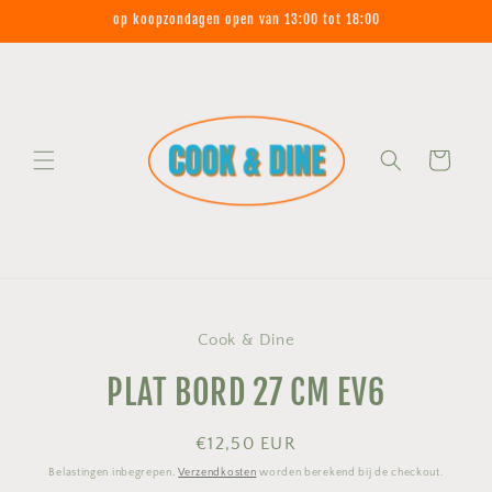
Meteen
op koopzondagen open van 13:00 tot 18:00
naar de
content
Winkelwagen
Ga direct naar
Cook & Dine
productinformatie
PLAT BORD 27 CM EV6
Normale
€12,50 EUR
prijs
Belastingen inbegrepen.
Verzendkosten
worden berekend bij de checkout.