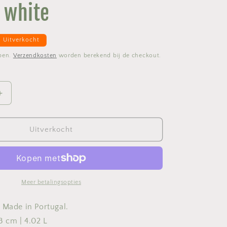
 white
Uitverkocht
epen.
Verzendkosten
worden berekend bij de checkout.
Aantal
verhogen
voor
Rectangular
Uitverkocht
baker
friso
-
35cm
-
Meer betalingsopties
white
 Made in Portugal.
3 cm | 4.02 L