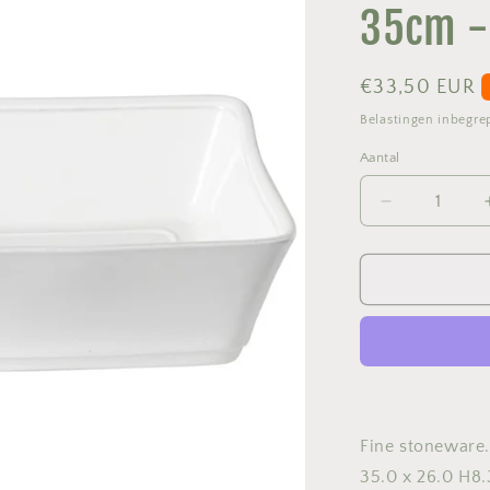
35cm -
Normale
€33,50 EUR
prijs
Belastingen inbegr
Aantal
Aantal
Aantal
verlagen
voor
Rectangular
baker
friso
-
35cm
-
white
Fine stoneware.
35.0 x 26.0 H8.