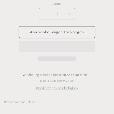
Aantal
Aantal
Aantal
Aantal
verlagen
verhogen
voor
voor
Rookmot
Rookmot
Aan winkelwagen toevoegen
bourbon
bourbon
Afhaling is beschikbaar bij
Shop location
Meestal klaar binnen 24 uur
Winkelgegevens bekijken
Rookmot bourbon