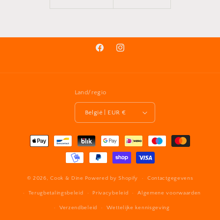
Facebook
Instagram
Land/regio
België | EUR €
Betaalmethoden
© 2026,
Cook & Dine
Powered by Shopify
Contactgegevens
Terugbetalingsbeleid
Privacybeleid
Algemene voorwaarden
Verzendbeleid
Wettelijke kennisgeving