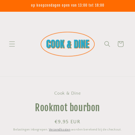
Meteen
op koopzondagen open van 13:00 tot 18:00
naar de
content
Winkelwagen
Ga direct naar
Cook & Dine
productinformatie
Rookmot bourbon
Normale
€9,95 EUR
prijs
Belastingen inbegrepen.
Verzendkosten
worden berekend bij de checkout.