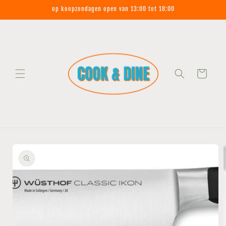
Meteen
op koopzondagen open van 13:00 tot 18:00
naar de
content
Winkelwagen
Ga direct naar
productinformatie
Media
1
openen
in
modaal