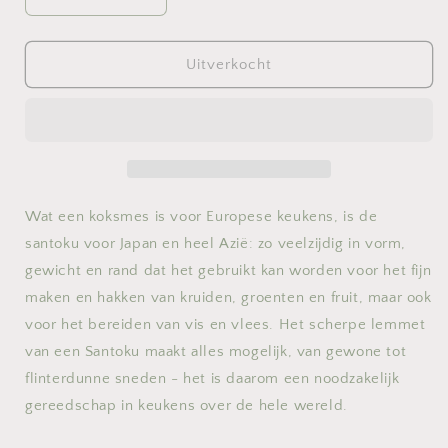
Aantal
Aantal
verlagen
verhogen
voor
voor
santoku
santoku
Uitverkocht
classic
classic
ikon
ikon
17cm
17cm
met
met
kuiltjes
kuiltjes
Wat een koksmes is voor Europese keukens, is de
santoku voor Japan en heel Azië: zo veelzijdig in vorm,
gewicht en rand dat het gebruikt kan worden voor het fijn
maken en hakken van kruiden, groenten en fruit, maar ook
voor het bereiden van vis en vlees. Het scherpe lemmet
van een Santoku maakt alles mogelijk, van gewone tot
flinterdunne sneden - het is daarom een noodzakelijk
gereedschap in keukens over de hele wereld.