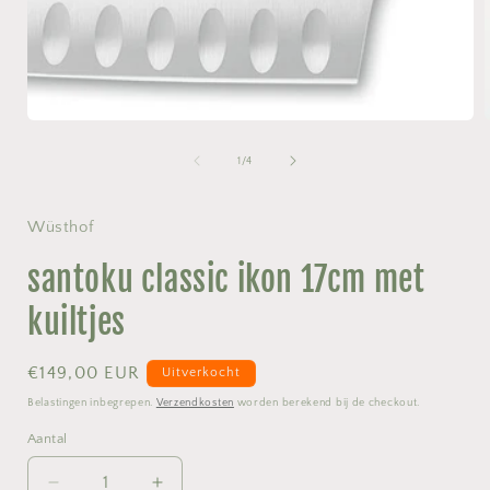
van
1
/
4
i
Wüsthof
santoku classic ikon 17cm met
kuiltjes
Normale
€149,00 EUR
Uitverkocht
prijs
Belastingen inbegrepen.
Verzendkosten
worden berekend bij de checkout.
Aantal
Aantal