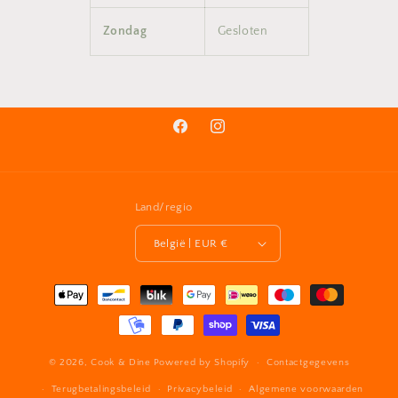
Zondag
Gesloten
Facebook
Instagram
Land/regio
België | EUR €
Betaalmethoden
© 2026,
Cook & Dine
Powered by Shopify
Contactgegevens
Terugbetalingsbeleid
Privacybeleid
Algemene voorwaarden