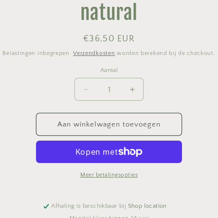
natural
Normale
€36,50 EUR
prijs
Belastingen inbegrepen.
Verzendkosten
worden berekend bij de checkout.
Aantal
Aantal
Aantal
Aantal
verlagen
verhogen
voor
voor
Set
Set
Aan winkelwagen toevoegen
4
4
cork
cork
rect.
rect.
placemats,
placemats,
CORK,
CORK,
Meer betalingsopties
natural
natural
Afhaling is beschikbaar bij
Shop location