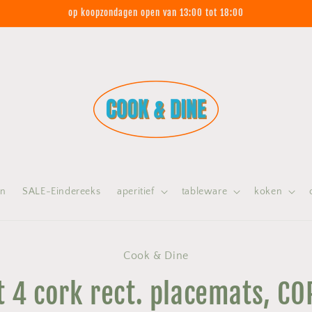
op koopzondagen open van 13:00 tot 18:00
on
SALE-Eindereeks
aperitief
tableware
koken
 naar
Cook & Dine
nformatie
t 4 cork rect. placemats, CO