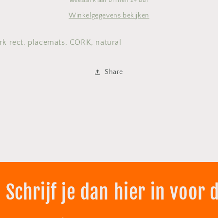
Meestal klaar binnen 24 uur
Winkelgegevens bekijken
rk rect. placemats, CORK, natural
Share
 Schrijf je dan hier in voor 