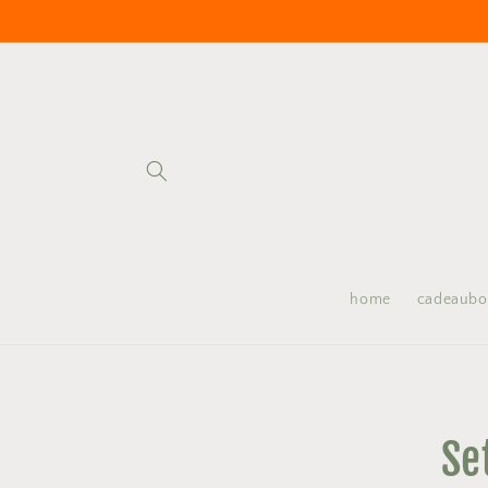
Meteen
naar de
content
home
cadeaub
Ga direct
producti
Se