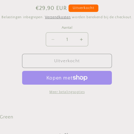
Normale
€29,90 EUR
Uitverkocht
prijs
Belastingen inbegrepen.
Verzendkosten
worden berekend bij de checkout.
Aantal
Aantal
Aantal
Aantal
verlagen
verhogen
voor
voor
Steamy
Steamy
Uitverkocht
Green
Green
Meer betalingsopties
 Green