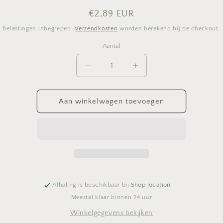
Normale
€2,89 EUR
prijs
Belastingen inbegrepen.
Verzendkosten
worden berekend bij de checkout.
Aantal
Aantal
Aantal
Aantal
verlagen
verhogen
voor
voor
Tafelkleedgewichten
Tafelkleedgewichten
Aan winkelwagen toevoegen
fruit
fruit
ass.
ass.
Afhaling is beschikbaar bij
Shop location
Meestal klaar binnen 24 uur
Winkelgegevens bekijken