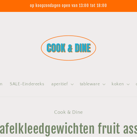
op koopzondagen open van 13:00 tot 18:00
on
SALE-Eindereeks
aperitief
tableware
koken
 naar
Cook & Dine
nformatie
afelkleedgewichten fruit as