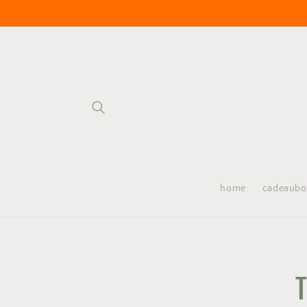
Meteen
naar de
content
home
cadeaub
Ga direct
producti
T