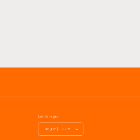
Land/regio
België | EUR €