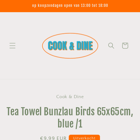
Meteen
op koopzondagen open van 13:00 tot 18:00
naar de
content
Winkelwagen
Ga direct naar
Cook & Dine
productinformatie
Tea Towel Bunzlau Birds 65x65cm,
blue /1
Normale
€9,99 EUR
Uitverkocht