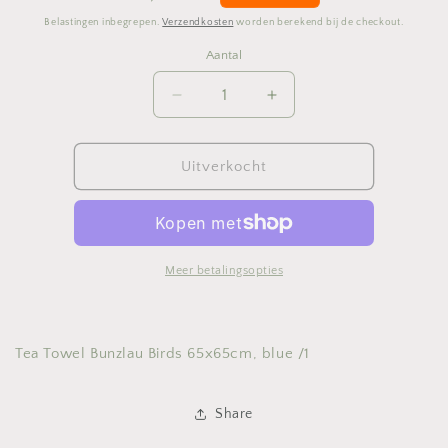
prijs
Belastingen inbegrepen.
Verzendkosten
worden berekend bij de checkout.
Aantal
Aantal
Aantal
Aantal
verlagen
verhogen
voor
voor
Tea
Tea
Uitverkocht
Towel
Towel
Bunzlau
Bunzlau
Birds
Birds
65x65cm,
65x65cm,
blue
blue
Meer betalingsopties
/1
/1
Tea Towel Bunzlau Birds 65x65cm, blue /1
Share