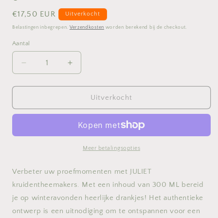
Normale
€17,50 EUR
Uitverkocht
prijs
Belastingen inbegrepen.
Verzendkosten
worden berekend bij de checkout.
Aantal
Aantal
Aantal
Aantal
verlagen
verhogen
voor
voor
Theetas
Theetas
Uitverkocht
Juliet
Juliet
met
met
inzet
inzet
-
-
0.3l
0.3l
Meer betalingsopties
-
-
geel
geel
Verbeter uw proefmomenten met JULIET
kruidentheemakers. Met een inhoud van 300 ML bereid
je op winteravonden heerlijke drankjes! Het authentieke
ontwerp is een uitnodiging om te ontspannen voor een