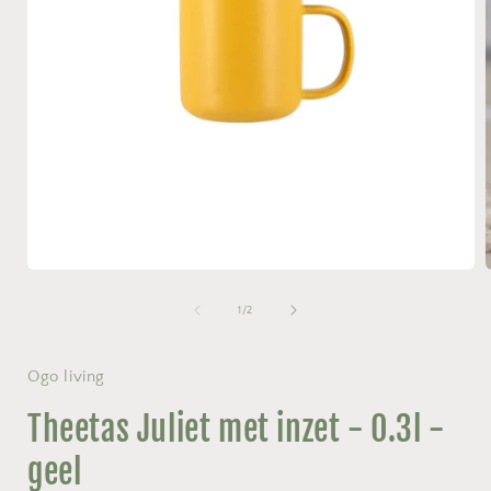
Media
1
openen
van
1
/
2
in
i
modaal
Ogo living
Theetas Juliet met inzet - 0.3l -
geel