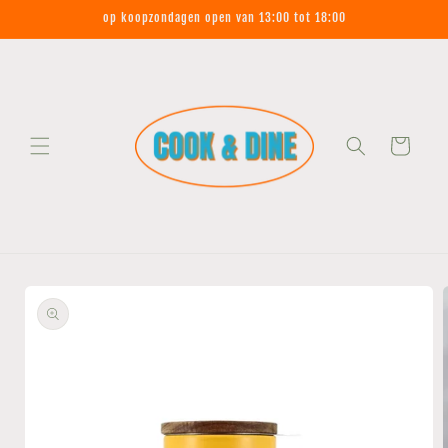
Meteen
op koopzondagen open van 13:00 tot 18:00
naar de
content
Winkelwagen
Ga direct naar
productinformatie