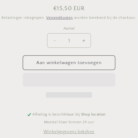
Normale
€15,50 EUR
prijs
Belastingen inbegrepen.
Verzendkosten
worden berekend bij de checkout.
Aantal
Aantal
Aantal
Aantal
verlagen
verhogen
voor
voor
Weeglepel
Weeglepel
Aan winkelwagen toevoegen
digitaal
digitaal
Afhaling is beschikbaar bij
Shop location
Meestal klaar binnen 24 uur
Winkelgegevens bekijken