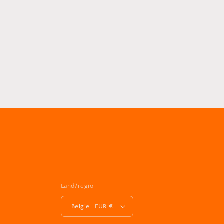
Land/regio
België | EUR €